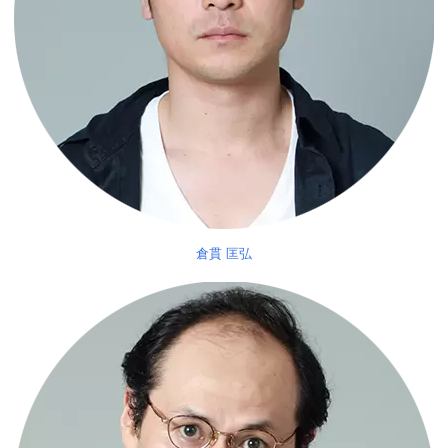
倉貫 匡弘