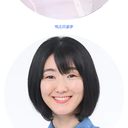
鴨志田媛夢